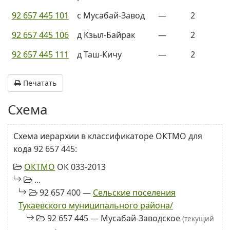
92 657 445 101
с Мусабай-Завод
—
2
92 657 445 106
д Кзыл-Байрак
—
2
92 657 445 111
д Таш-Кичу
—
2
Печатать
Схема
Схема иерархии в классификаторе ОКТМО для
кода 92 657 445:
ОКТМО
ОК 033-2013
...
92 657 400 —
Сельские поселения
Тукаевского муниципального района/
92 657 445 — Мусабай-Заводское
(текущий