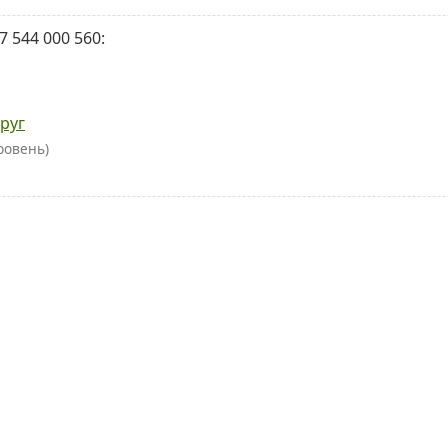
 544 000 560:
руг
ровень)