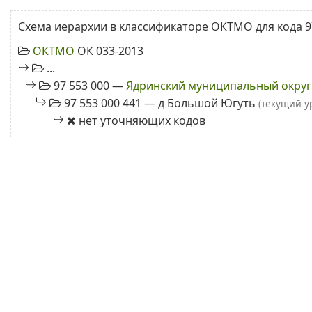
Схема иерархии в классификаторе ОКТМО для кода 97
ОКТМО
ОК 033-2013
...
97 553 000 —
Ядринский муниципальный округ
97 553 000 441 — д Большой Югуть
(текущий у
нет уточняющих кодов