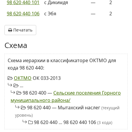
98 620 440 101
с Дикимдя
—
2
98 620 440 106
с Эбя
—
2
Печатать
Схема
Схема иерархии в классификаторе ОКТМО для
кода 98 620 440:
ОКТМО
ОК 033-2013
...
98 620 400 —
Сельские поселения Горного
муниципального района/
98 620 440 — Мытахский наслег
(текущий
уровень)
98 620 440 ... 98 620 440 106
(3 кода)