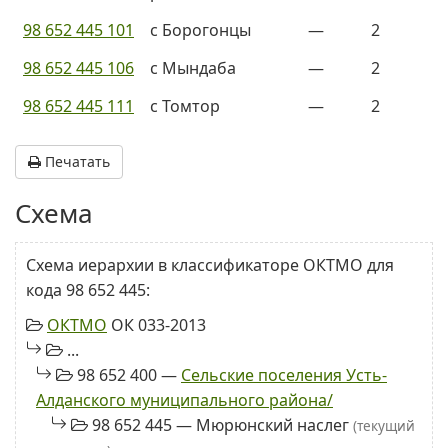
98 652 445 101
с Борогонцы
—
2
98 652 445 106
с Мындаба
—
2
98 652 445 111
с Томтор
—
2
Печатать
Схема
Схема иерархии в классификаторе ОКТМО для
кода 98 652 445:
ОКТМО
ОК 033-2013
...
98 652 400 —
Сельские поселения Усть-
Алданского муниципального района/
98 652 445 — Мюрюнский наслег
(текущий