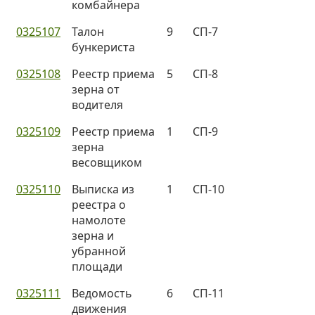
комбайнера
0325107
Талон
9
СП-7
бункериста
0325108
Реестр приема
5
СП-8
зерна от
водителя
0325109
Реестр приема
1
СП-9
зерна
весовщиком
0325110
Выписка из
1
СП-10
реестра о
намолоте
зерна и
убранной
площади
0325111
Ведомость
6
СП-11
движения