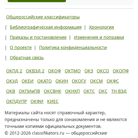
Общероссийские классификаторы
|
Библиографическая информация
|
Хронология
|
Приказы и постановления
|
Изменения и поправки
|
О проекте
|
Политика конфиденциальности
|
Обратная связь
ОКПД 2
ОКВЭД 2
ОКОФ
ОКТМО
ОКЗ
ОКСО
ОКОПФ
ОКУД
ОКЕИ
ОКАТО
ОКИН
ОКОГУ
ОКСМ
ОКФС
ОКВ
ОКПИиПВ
ОКСВНК
ОКНХП
ОКТС
ОКС
ТН ВЭД
ОКПДУПР
ОКФИ
КИЕС
Материалы сайта носят справочный характер,
предназначены только для ознакомления и не являются
точными копиями официальных документов.
© 2012-2026 classifikators.ru — общероссийские