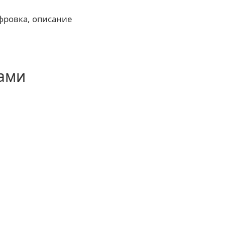
фровка, описание
тами