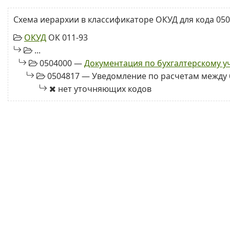
Схема иерархии в классификаторе ОКУД для кода 050
ОКУД
ОК 011-93
...
0504000 —
Документация по бухгалтерскому у
0504817 — Уведомление по расчетам межд
нет уточняющих кодов