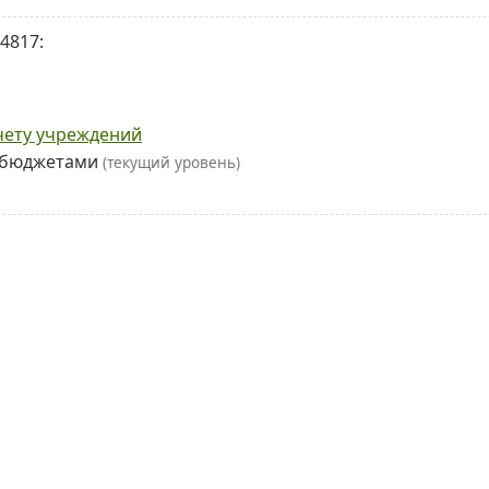
4817:
чету учреждений
у бюджетами
(текущий уровень)