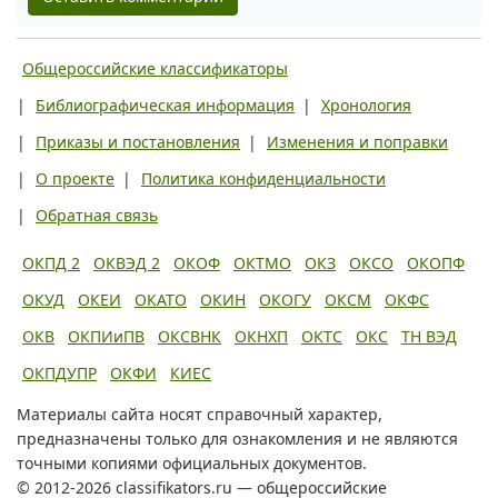
Общероссийские классификаторы
|
Библиографическая информация
|
Хронология
|
Приказы и постановления
|
Изменения и поправки
|
О проекте
|
Политика конфиденциальности
|
Обратная связь
ОКПД 2
ОКВЭД 2
ОКОФ
ОКТМО
ОКЗ
ОКСО
ОКОПФ
ОКУД
ОКЕИ
ОКАТО
ОКИН
ОКОГУ
ОКСМ
ОКФС
ОКВ
ОКПИиПВ
ОКСВНК
ОКНХП
ОКТС
ОКС
ТН ВЭД
ОКПДУПР
ОКФИ
КИЕС
Материалы сайта носят справочный характер,
предназначены только для ознакомления и не являются
точными копиями официальных документов.
© 2012-2026 classifikators.ru — общероссийские