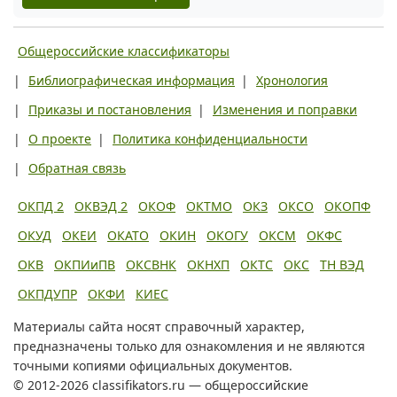
Общероссийские классификаторы
|
Библиографическая информация
|
Хронология
|
Приказы и постановления
|
Изменения и поправки
|
О проекте
|
Политика конфиденциальности
|
Обратная связь
ОКПД 2
ОКВЭД 2
ОКОФ
ОКТМО
ОКЗ
ОКСО
ОКОПФ
ОКУД
ОКЕИ
ОКАТО
ОКИН
ОКОГУ
ОКСМ
ОКФС
ОКВ
ОКПИиПВ
ОКСВНК
ОКНХП
ОКТС
ОКС
ТН ВЭД
ОКПДУПР
ОКФИ
КИЕС
Материалы сайта носят справочный характер,
предназначены только для ознакомления и не являются
точными копиями официальных документов.
© 2012-2026 classifikators.ru — общероссийские