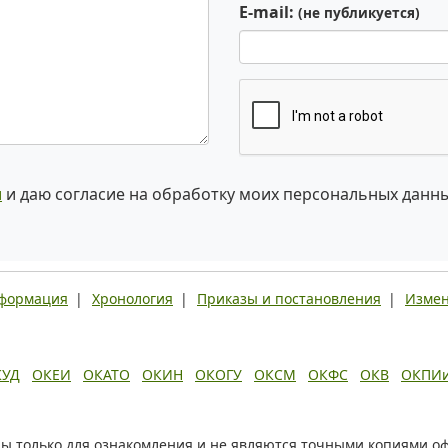
E-mail:
(не публикуется)
и
и даю согласие на обработку моих персональных данн
нформация
|
Хронология
|
Приказы и постановления
|
Измен
КУД
ОКЕИ
ОКАТО
ОКИН
ОКОГУ
ОКСМ
ОКФС
ОКВ
ОКПИ
ы только для ознакомления и не являются точными копиями о