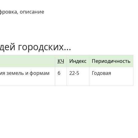
фровка, описание
ей городских...
КЧ
Индекс
Периодичность
ния земель и формам
6
22-5
Годовая