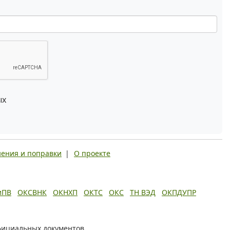
ых
ения и поправки
|
О проекте
иПВ
ОКСВНК
ОКНХП
ОКТС
ОКС
ТН ВЭД
ОКПДУПР
фициальных документов.