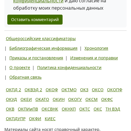
конфиденциальности
и даю согласие на
обработку моих персональных данных
Оставить комментарий
Общероссийские классификаторы
|
Библиографическая информация
|
Хронология
|
Приказы и постановления
|
Изменения и поправки
|
О проекте
|
Политика конфиденциальности
|
Обратная связь
ОКПД 2
ОКВЭД 2
ОКОФ
ОКТМО
ОКЗ
ОКСО
ОКОПФ
ОКУД
ОКЕИ
ОКАТО
ОКИН
ОКОГУ
ОКСМ
ОКФС
ОКВ
ОКПИиПВ
ОКСВНК
ОКНХП
ОКТС
ОКС
ТН ВЭД
ОКПДУПР
ОКФИ
КИЕС
Материалы сайта носят справочный характер,