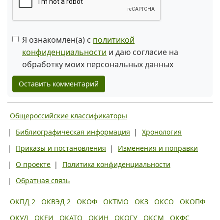
Я ознакомлен(а) с
политикой
конфиденциальности
и даю согласие на
обработку моих персональных данных
Оставить комментарий
Общероссийские классификаторы
|
Библиографическая информация
|
Хронология
|
Приказы и постановления
|
Изменения и поправки
|
О проекте
|
Политика конфиденциальности
|
Обратная связь
ОКПД 2
ОКВЭД 2
ОКОФ
ОКТМО
ОКЗ
ОКСО
ОКОПФ
ОКУД
ОКЕИ
ОКАТО
ОКИН
ОКОГУ
ОКСМ
ОКФС