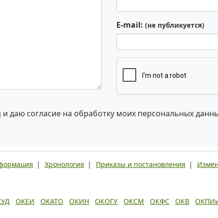
E-mail:
(не публикуется)
и
и даю согласие на обработку моих персональных данн
нформация
|
Хронология
|
Приказы и постановления
|
Измен
КУД
ОКЕИ
ОКАТО
ОКИН
ОКОГУ
ОКСМ
ОКФС
ОКВ
ОКПИ