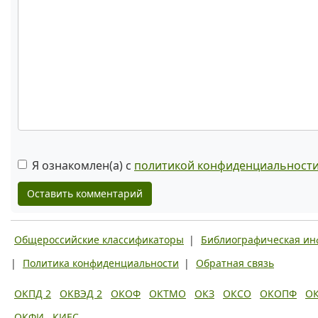
Я ознакомлен(а) с
политикой конфиденциальност
Оставить комментарий
Общероссийские классификаторы
|
Библиографическая и
|
Политика конфиденциальности
|
Обратная связь
ОКПД 2
ОКВЭД 2
ОКОФ
ОКТМО
ОКЗ
ОКСО
ОКОПФ
О
ОКФИ
КИЕС