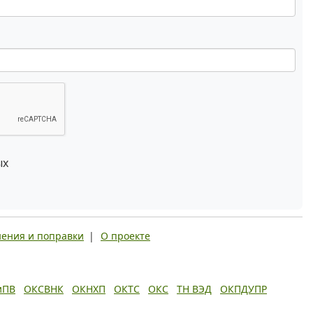
ых
ения и поправки
|
О проекте
иПВ
ОКСВНК
ОКНХП
ОКТС
ОКС
ТН ВЭД
ОКПДУПР