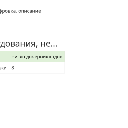
фровка, описание
ования, не...
Число дочерних кодов
вки
8