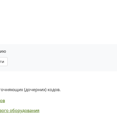
нию
ти
уточняющих (дочерних) кодов.
ков
вого оборудования