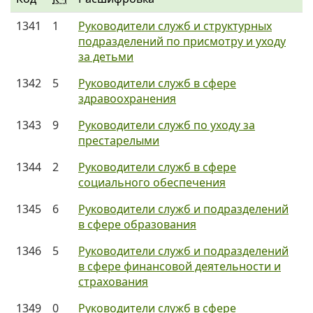
1341
1
Руководители служб и структурных
подразделений по присмотру и уходу
за детьми
1342
5
Руководители служб в сфере
здравоохранения
1343
9
Руководители служб по уходу за
престарелыми
1344
2
Руководители служб в сфере
социального обеспечения
1345
6
Руководители служб и подразделений
в сфере образования
1346
5
Руководители служб и подразделений
в сфере финансовой деятельности и
страхования
1349
0
Руководители служб в сфере