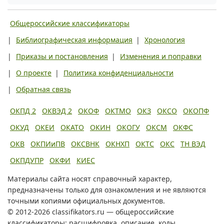
Общероссийские классификаторы
|
Библиографическая информация
|
Хронология
|
Приказы и постановления
|
Изменения и поправки
|
О проекте
|
Политика конфиденциальности
|
Обратная связь
ОКПД 2
ОКВЭД 2
ОКОФ
ОКТМО
ОКЗ
ОКСО
ОКОПФ
ОКУД
ОКЕИ
ОКАТО
ОКИН
ОКОГУ
ОКСМ
ОКФС
ОКВ
ОКПИиПВ
ОКСВНК
ОКНХП
ОКТС
ОКС
ТН ВЭД
ОКПДУПР
ОКФИ
КИЕС
Материалы сайта носят справочный характер,
предназначены только для ознакомления и не являются
точными копиями официальных документов.
© 2012-2026 classifikators.ru — общероссийские
классификаторы: расшифровка, описание, коды.