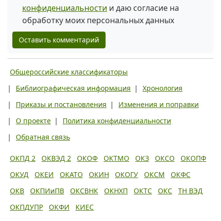
конфиденциальности
и даю согласие на
обработку моих персональных данных
Оставить комментарий
Общероссийские классификаторы
|
Библиографическая информация
|
Хронология
|
Приказы и постановления
|
Изменения и поправки
|
О проекте
|
Политика конфиденциальности
|
Обратная связь
ОКПД 2
ОКВЭД 2
ОКОФ
ОКТМО
ОКЗ
ОКСО
ОКОПФ
ОКУД
ОКЕИ
ОКАТО
ОКИН
ОКОГУ
ОКСМ
ОКФС
ОКВ
ОКПИиПВ
ОКСВНК
ОКНХП
ОКТС
ОКС
ТН ВЭД
ОКПДУПР
ОКФИ
КИЕС