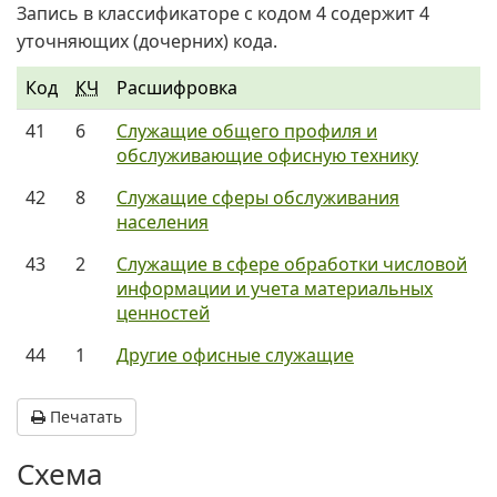
Запись в классификаторе с кодом 4 содержит 4
уточняющих (дочерних) кода.
Код
КЧ
Расшифровка
41
6
Служащие общего профиля и
обслуживающие офисную технику
42
8
Служащие сферы обслуживания
населения
43
2
Служащие в сфере обработки числовой
информации и учета материальных
ценностей
44
1
Другие офисные служащие
Печатать
Схема