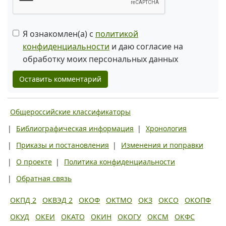
Я ознакомлен(а) с
политикой
конфиденциальности
и даю согласие на
обработку моих персональных данных
Оставить комментарий
Общероссийские классификаторы
|
Библиографическая информация
|
Хронология
|
Приказы и постановления
|
Изменения и поправки
|
О проекте
|
Политика конфиденциальности
|
Обратная связь
ОКПД 2
ОКВЭД 2
ОКОФ
ОКТМО
ОКЗ
ОКСО
ОКОПФ
ОКУД
ОКЕИ
ОКАТО
ОКИН
ОКОГУ
ОКСМ
ОКФС