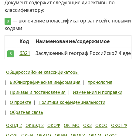
Документ содержит следующие директивы по
классификатору:
— включение в классификатор записей с новыми
В
кодами
Код
Наименование/содержимое
6321
Заслуженный географ Российской Федер
В
Общероссийские классификаторы
|
Библиографическая информация
|
Хронология
|
Приказы и постановления
|
Изменения и поправки
|
О проекте
|
Политика конфиденциальности
|
Обратная связь
ОКПД 2
ОКВЭД 2
ОКОФ
ОКТМО
ОКЗ
ОКСО
ОКОПФ
ОКУД
ОКЕИ
ОКАТО
ОКИН
ОКОГУ
ОКСМ
ОКФС