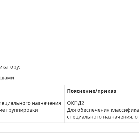
икатору:
кодами
е
Пояснение/приказ
пециального назначения
ОКПД2
гие группировки
Для обеспечения классифика
специального назначения, от