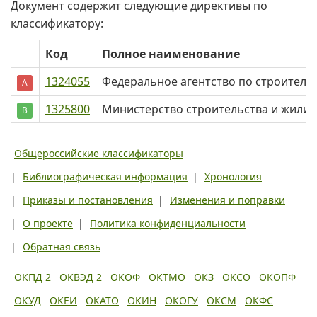
Документ содержит следующие директивы по
классификатору:
Код
Полное наименование
1324055
Федеральное агентство по строитель
А
1325800
Министерство строительства и жили
В
Общероссийские классификаторы
|
Библиографическая информация
|
Хронология
|
Приказы и постановления
|
Изменения и поправки
|
О проекте
|
Политика конфиденциальности
|
Обратная связь
ОКПД 2
ОКВЭД 2
ОКОФ
ОКТМО
ОКЗ
ОКСО
ОКОПФ
ОКУД
ОКЕИ
ОКАТО
ОКИН
ОКОГУ
ОКСМ
ОКФС