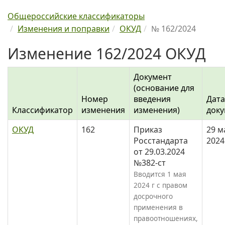
Общероссийские классификаторы
Изменения и поправки
ОКУД
№ 162/2024
Изменение 162/2024 ОКУД
Документ
(основание для
Номер
введения
Дата
Классификатор
изменения
изменения)
доку
ОКУД
162
Приказ
29 м
Росстандарта
2024
от 29.03.2024
№382-ст
Вводится 1 мая
2024 г с правом
досрочного
применения в
правоотношениях,