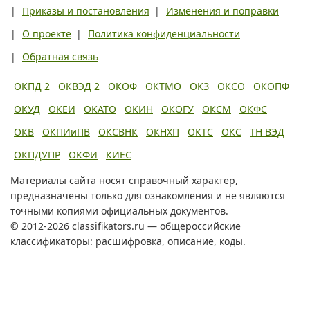
|
Приказы и постановления
|
Изменения и поправки
|
О проекте
|
Политика конфиденциальности
|
Обратная связь
ОКПД 2
ОКВЭД 2
ОКОФ
ОКТМО
ОКЗ
ОКСО
ОКОПФ
ОКУД
ОКЕИ
ОКАТО
ОКИН
ОКОГУ
ОКСМ
ОКФС
ОКВ
ОКПИиПВ
ОКСВНК
ОКНХП
ОКТС
ОКС
ТН ВЭД
ОКПДУПР
ОКФИ
КИЕС
Материалы сайта носят справочный характер,
предназначены только для ознакомления и не являются
точными копиями официальных документов.
© 2012-2026 classifikators.ru — общероссийские
классификаторы: расшифровка, описание, коды.