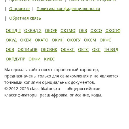
|
О проекте
|
Политика конфиденциальности
|
Обратная связь
ОКПД 2
ОКВЭД 2
ОКОФ
ОКТМО
ОКЗ
ОКСО
ОКОПФ
ОКУД
ОКЕИ
ОКАТО
ОКИН
ОКОГУ
ОКСМ
ОКФС
ОКВ
ОКПИиПВ
ОКСВНК
ОКНХП
ОКТС
ОКС
ТН ВЭД
ОКПДУПР
ОКФИ
КИЕС
Материалы сайта носят справочный характер,
предназначены только для ознакомления и не являются
точными копиями официальных документов.
© 2012-2026 classifikators.ru — общероссийские
классификаторы: расшифровка, описание, коды.