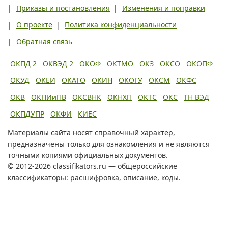
|
Приказы и постановления
|
Изменения и поправки
|
О проекте
|
Политика конфиденциальности
|
Обратная связь
ОКПД 2
ОКВЭД 2
ОКОФ
ОКТМО
ОКЗ
ОКСО
ОКОПФ
ОКУД
ОКЕИ
ОКАТО
ОКИН
ОКОГУ
ОКСМ
ОКФС
ОКВ
ОКПИиПВ
ОКСВНК
ОКНХП
ОКТС
ОКС
ТН ВЭД
ОКПДУПР
ОКФИ
КИЕС
Материалы сайта носят справочный характер,
предназначены только для ознакомления и не являются
точными копиями официальных документов.
© 2012-2026 classifikators.ru — общероссийские
классификаторы: расшифровка, описание, коды.