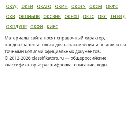
ОКУД
ОКЕИ
ОКАТО
ОКИН
ОКОГУ
ОКСМ
ОКФС
ОКВ
ОКПИиПВ
ОКСВНК
ОКНХП
ОКТС
ОКС
ТН ВЭД
ОКПДУПР
ОКФИ
КИЕС
Материалы сайта носят справочный характер,
предназначены только для ознакомления и не являются
точными копиями официальных документов.
© 2012-2026 classifikators.ru — общероссийские
классификаторы: расшифровка, описание, коды.