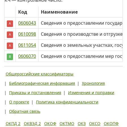
КЧ — контрольное число.
Код
Наименование
0606043
Сведения о предоставлении государст
А
0610098
Сведения о производстве и отгрузке
А
0611054
Сведения о земельных участках, госу
А
0606070
Сведения о предоставлении мер госу
В
Общероссийские классификаторы
|
Библиографическая информация
|
Хронология
|
Приказы и постановления
|
Изменения и поправки
|
О проекте
|
Политика конфиденциальности
|
Обратная связь
ОКПД 2
ОКВЭД 2
ОКОФ
ОКТМО
ОКЗ
ОКСО
ОКОПФ