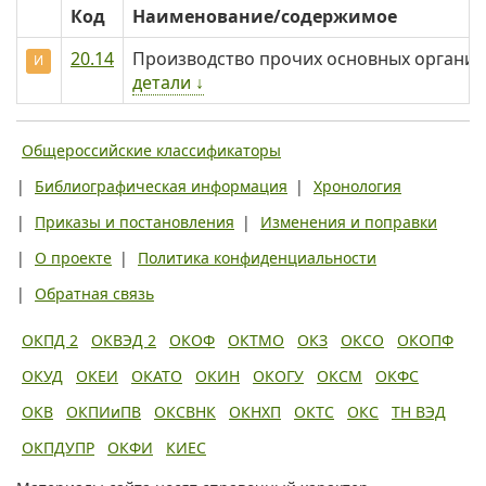
Код
Наименование/содержимое
20.14
Производство прочих основных органич
И
детали ↓
Общероссийские классификаторы
|
Библиографическая информация
|
Хронология
|
Приказы и постановления
|
Изменения и поправки
|
О проекте
|
Политика конфиденциальности
|
Обратная связь
ОКПД 2
ОКВЭД 2
ОКОФ
ОКТМО
ОКЗ
ОКСО
ОКОПФ
ОКУД
ОКЕИ
ОКАТО
ОКИН
ОКОГУ
ОКСМ
ОКФС
ОКВ
ОКПИиПВ
ОКСВНК
ОКНХП
ОКТС
ОКС
ТН ВЭД
ОКПДУПР
ОКФИ
КИЕС