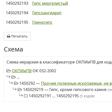
1450292193
Гипс мергелистый
1450292194
Гипсоангидрит
1450292195
Глиногипс
Печатать
Схема
Схема иерархии в классификаторе ОКПИиПВ для кода
ОКПИиПВ
ОК 032-2002
...
1450292 —
Прочие полезные ископаемые, не в
145029219 — Гипс, кроме гипсового камня
(т
1450292191 ... 1450292195
(5 кодов)