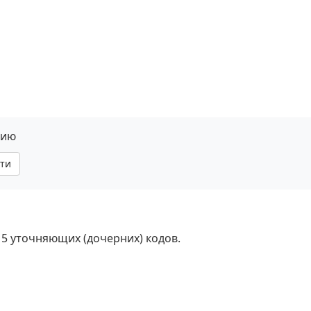
нию
ти
 5 уточняющих (дочерних) кодов.