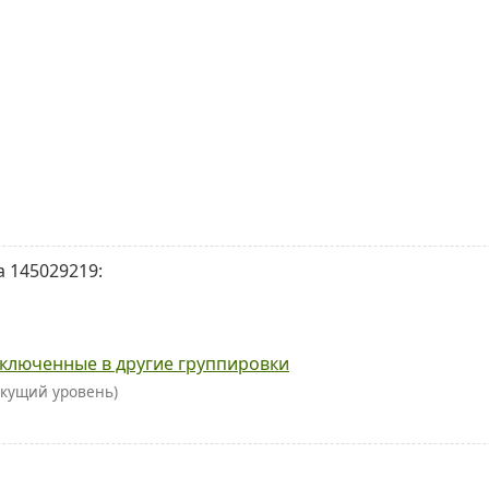
 145029219:
ключенные в другие группировки
екущий уровень)