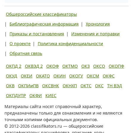
Общероссийские классификаторы
|
Библиографическая информация
|
Хронология
|
Приказы и постановления
|
Изменения и поправки
|
О проекте
|
Политика конфиденциальности
|
Обратная связь
ОКПД 2
ОКВЭД 2
ОКОФ
ОКТМО
ОКЗ
ОКСО
ОКОПФ
ОКУД
ОКЕИ
ОКАТО
ОКИН
ОКОГУ
ОКСМ
ОКФС
ОКВ
ОКПИиПВ
ОКСВНК
ОКНХП
ОКТС
ОКС
ТН ВЭД
ОКПДУПР
ОКФИ
КИЕС
Материалы сайта носят справочный характер,
предназначены только для ознакомления и не являются
точными копиями официальных документов.
© 2012-2026 classifikators.ru — общероссийские
классификаторы: расшифровка, описание, коды.