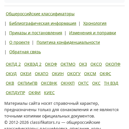
Общероссийские классификаторы
|
Библиографическая информация
|
Хронология
|
Приказы и постановления
|
Изменения и поправки
|
О проекте
|
Политика конфиденциальности
|
Обратная связь
ОКПД 2
ОКВЭД 2
ОКОФ
ОКТМО
ОКЗ
ОКСО
ОКОПФ
ОКУД
ОКЕИ
ОКАТО
ОКИН
ОКОГУ
ОКСМ
ОКФС
ОКВ
ОКПИиПВ
ОКСВНК
ОКНХП
ОКТС
ОКС
ТН ВЭД
ОКПДУПР
ОКФИ
КИЕС
Материалы сайта носят справочный характер,
предназначены только для ознакомления и не являются
точными копиями официальных документов.
© 2012-2026 classifikators.ru — общероссийские
классификаторы: расшифровка, описание, коды.