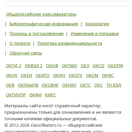
Общероссийские классификаторы
|
Библиографическая информация
|
Хронология
|
Приказы и постановления
|
Изменения и поправки
|
О проекте
|
Политика конфиденциальности
|
Обратная связь
ОКПД 2
ОКВЭД 2
ОКОФ
ОКТМО
ОКЗ
ОКСО
ОКОПФ
ОКУД
ОКЕИ
ОКАТО
ОКИН
ОКОГУ
ОКСМ
ОКФС
ОКВ
ОКПИиПВ
ОКСВНК
ОКНХП
ОКТС
ОКС
ТН ВЭД
ОКПДУПР
ОКФИ
КИЕС
Материалы сайта носят справочный характер,
предназначены только для ознакомления и не являются
точными копиями официальных документов.
© 2012-2026 classifikators.ru — общероссийские
классификаторы: расшифровка, описание, коды.