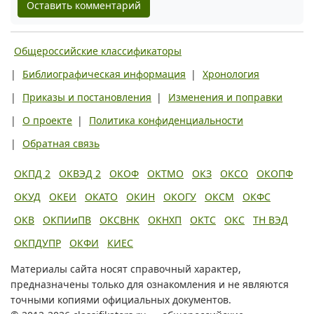
Оставить комментарий
Общероссийские классификаторы
|
Библиографическая информация
|
Хронология
|
Приказы и постановления
|
Изменения и поправки
|
О проекте
|
Политика конфиденциальности
|
Обратная связь
ОКПД 2
ОКВЭД 2
ОКОФ
ОКТМО
ОКЗ
ОКСО
ОКОПФ
ОКУД
ОКЕИ
ОКАТО
ОКИН
ОКОГУ
ОКСМ
ОКФС
ОКВ
ОКПИиПВ
ОКСВНК
ОКНХП
ОКТС
ОКС
ТН ВЭД
ОКПДУПР
ОКФИ
КИЕС
Материалы сайта носят справочный характер,
предназначены только для ознакомления и не являются
точными копиями официальных документов.