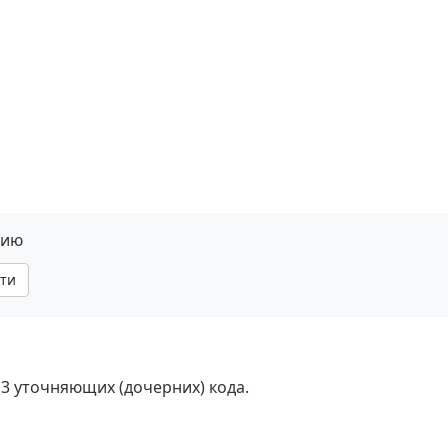
нию
ти
 3 уточняющих (дочерних) кода.