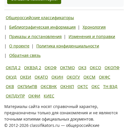
Общероссийские классификаторы
|
Библиографическая информация
|
Хронология
|
Приказы и постановления
|
Изменения и поправки
|
О проекте
|
Политика конфиденциальности
|
Обратная связь
ОКПД 2
ОКВЭД 2
ОКОФ
ОКТМО
ОКЗ
ОКСО
ОКОПФ
ОКУД
ОКЕИ
ОКАТО
ОКИН
ОКОГУ
ОКСМ
ОКФС
ОКВ
ОКПИиПВ
ОКСВНК
ОКНХП
ОКТС
ОКС
ТН ВЭД
ОКПДУПР
ОКФИ
КИЕС
Материалы сайта носят справочный характер,
предназначены только для ознакомления и не являются
точными копиями официальных документов.
© 2012-2026 classifikators.ru — общероссийские