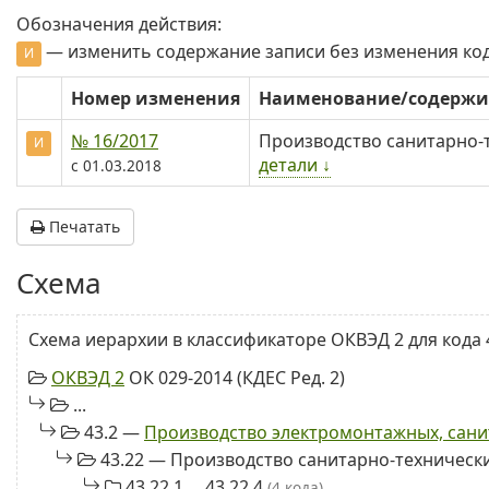
Обозначения действия:
— изменить содержание записи без изменения ко
И
Номер изменения
Наименование/содерж
№ 16/2017
Производство санитарно-
И
детали ↓
с 01.03.2018
Печатать
Схема
Схема иерархии в классификаторе ОКВЭД 2 для кода 4
ОКВЭД 2
ОК 029-2014 (КДЕС Ред. 2)
...
43.2 —
Производство электромонтажных, сани
43.22 — Производство санитарно-техническ
43.22.1 ... 43.22.4
(4 кода)