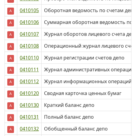
0410105
Оборотная ведомость по счетам деп
А
0410106
Суммарная оборотная ведомость по 
А
0410107
Журнал оборотов лицевого счета деп
А
0410108
Операционный журнал лицевого счет
А
0410110
Журнал регистрации счетов депо
А
0410111
Журнал административных операций 
А
0410112
Журнал информационных операций с
А
0410120
Сводная карточка ценных бумаг
А
0410130
Краткий баланс депо
А
0410131
Полный баланс депо
А
0410132
Обобщенный баланс депо
А