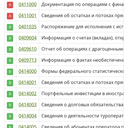
0411000
Документация по операциям с финан
А
0411001
Сведения об остатках и потоках пря
А
0401035
Распоряжение для исполнения с испо
В
0409604
Информация о счетах (вкладах), отк
В
0409610
Отчет об операциях с драгоценными
В
0409713
Информация о фактах необеспечения
В
0414000
Формы федерального статистического
В
0414001
Сведения об остатках и потоках пря
В
0414002
Портфельные инвестиции в иностран
В
0414003
Сведения о долговых обязательствах
В
0414004
Сведения о деятельности туроператор
В
0414005
Сведения об абонентах оператора п
В