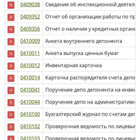
0409038
Сведения об инспекционной деятель
А
0409352
Отчет об организации работы по пре
А
0409356
Отчет о наличии у кредитных органи
А
0410009
Анкета внутреннего депонента
А
0410011
Анкета выпуска ценных бумаг
А
0410012
Инвентарная карточка
А
0410014
Карточка распорядителя счета депо/р
А
0410041
Поручение депо депонента на инвен
А
0410044
Поручение депо на административн
А
0410100
Бухгалтерский журнал по счетам депо
А
0410102
Проверочная ведомость по лицевым 
А
0410103
Проверочная ведомость по лицевым с
А