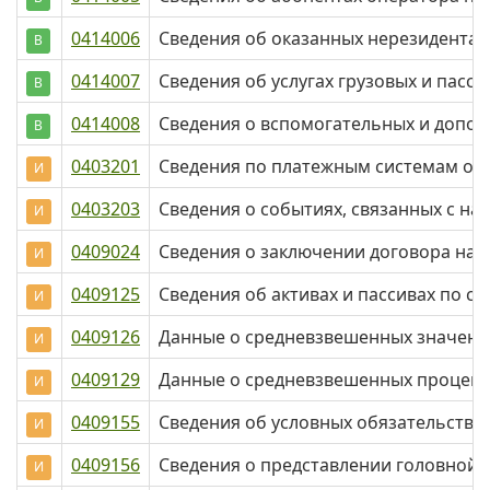
0414006
Сведения об оказанных нерезидентам 
В
0414007
Сведения об услугах грузовых и пасс
В
0414008
Сведения о вспомогательных и допол
В
0403201
Сведения по платежным системам оп
И
0403203
Сведения о событиях, связанных с 
И
0409024
Сведения о заключении договора на 
И
0409125
Сведения об активах и пассивах по с
И
0409126
Данные о средневзвешенных значения
И
0409129
Данные о средневзвешенных процент
И
0409155
Сведения об условных обязательства
И
0409156
Сведения о представлении головной 
И