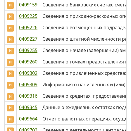
0409159
Сведения о банковских счетах, счета
И
0409225
Сведения о приходно-расходных опе
И
0409226
Сведения о возмещенных подразделен
И
0409227
Сведения о штатной численности ра
И
0409255
Сведения о начале (завершении) эмис
И
0409260
Сведения о точках предоставления пл
И
0409302
Сведения о привлеченных средствах
И
0409309
Информация о начисленных и (или) 
И
0409316
Сведения о кредитах, предоставленн
И
0409345
Данные о ежедневных остатках подл
И
0409664
Отчет о валютных операциях, осущес
И
0409703
Сведения о деятельности центрально
И