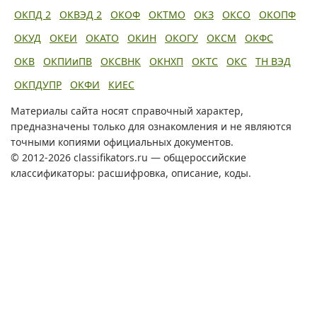
ОКПД 2
ОКВЭД 2
ОКОФ
ОКТМО
ОКЗ
ОКСО
ОКОПФ
ОКУД
ОКЕИ
ОКАТО
ОКИН
ОКОГУ
ОКСМ
ОКФС
ОКВ
ОКПИиПВ
ОКСВНК
ОКНХП
ОКТС
ОКС
ТН ВЭД
ОКПДУПР
ОКФИ
КИЕС
Материалы сайта носят справочный характер,
предназначены только для ознакомления и не являются
точными копиями официальных документов.
© 2012-2026 classifikators.ru — общероссийские
классификаторы: расшифровка, описание, коды.